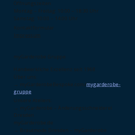
Öffnungszeiten
Montag – Freitag: 10:00 – 18:30 Uhr
Samstag: 10:00 – 14:00 Uhr
Kontaktformular
Impressum
myGarderobe Gruppe
Handwerkliche Exzellenz seit 1968
Über uns:
→ myGarderobeBespoke.com/
mygarderobe-
gruppe
Unsere Ateliers:
→ myGarderobe – Änderungsschneiderei
Dresden
myGarderobe.de
→ Brautmode Dresden – myGarderobe