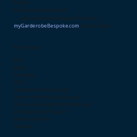
Atelier
brautmodedresden.de
→ myGarderobe Bespoke Dresden
myGarderobeBespoke.com
(Diese Seite)
Rechtliches
FAQ
Blog
Beiträge
AGB
Datenschutzerklärung
Barrierefreiheitserklärung
Online-Auftrag (Versandservice)
Zahlung und Versand
Widerrufsrecht
Sitemap